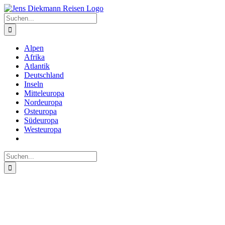
Zum
Inhalt
Suche
springen
nach:
Alpen
Afrika
Atlantik
Deutschland
Inseln
Mitteleuropa
Nordeuropa
Osteuropa
Südeuropa
Westeuropa
Suche
nach: