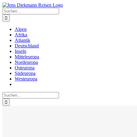
Zum
Inhalt
Suche
springen
nach:
Alpen
Afrika
Atlantik
Deutschland
Inseln
Mitteleuropa
Nordeuropa
Osteuropa
Südeuropa
Westeuropa
Suche
nach: