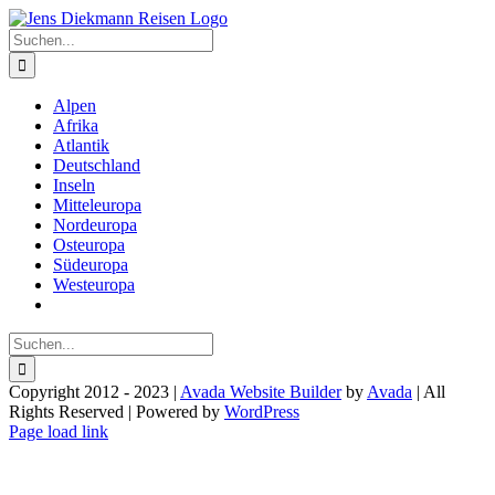
Zum
Inhalt
Suche
springen
nach:
Alpen
Afrika
Atlantik
Deutschland
Inseln
Mitteleuropa
Nordeuropa
Osteuropa
Südeuropa
Westeuropa
Suche
nach:
Copyright 2012 - 2023 |
Avada Website Builder
by
Avada
| All
Rights Reserved | Powered by
WordPress
Facebook
X
Instagram
Pinterest
Page load link
Nach
oben