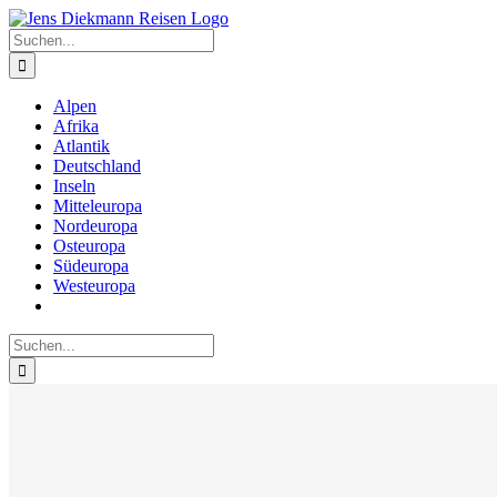
Zum
Inhalt
Suche
springen
nach:
Alpen
Afrika
Atlantik
Deutschland
Inseln
Mitteleuropa
Nordeuropa
Osteuropa
Südeuropa
Westeuropa
Suche
nach: