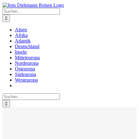
Zum
Inhalt
Suche
springen
nach:
Alpen
Afrika
Atlantik
Deutschland
Inseln
Mitteleuropa
Nordeuropa
Osteuropa
Südeuropa
Westeuropa
Suche
nach: