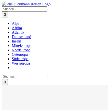
Zum
Inhalt
Suche
springen
nach:
Alpen
Afrika
Atlantik
Deutschland
Inseln
Mitteleuropa
Nordeuropa
Osteuropa
Südeuropa
Westeuropa
Suche
nach: