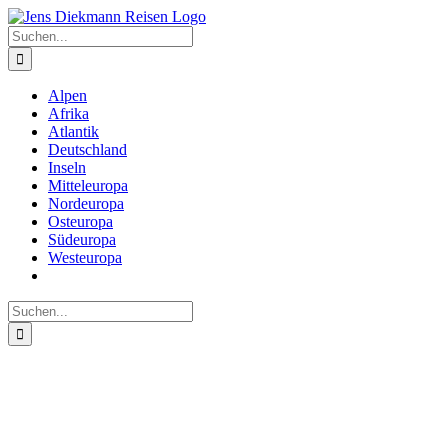
Zum
Inhalt
Suche
springen
nach:
Alpen
Afrika
Atlantik
Deutschland
Inseln
Mitteleuropa
Nordeuropa
Osteuropa
Südeuropa
Westeuropa
Suche
nach: