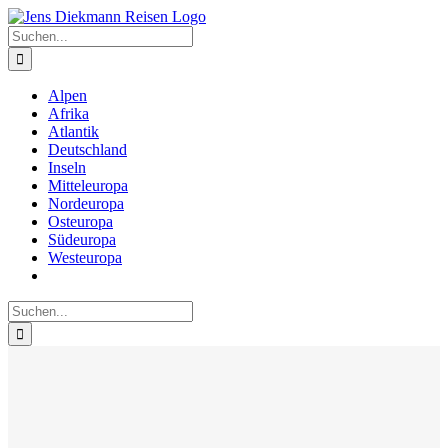
Zum
Inhalt
Suche
springen
nach:
Alpen
Afrika
Atlantik
Deutschland
Inseln
Mitteleuropa
Nordeuropa
Osteuropa
Südeuropa
Westeuropa
Suche
nach: