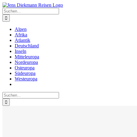
Zum
Inhalt
Suche
springen
nach:
Alpen
Afrika
Atlantik
Deutschland
Inseln
Mitteleuropa
Nordeuropa
Osteuropa
Südeuropa
Westeuropa
Suche
nach: