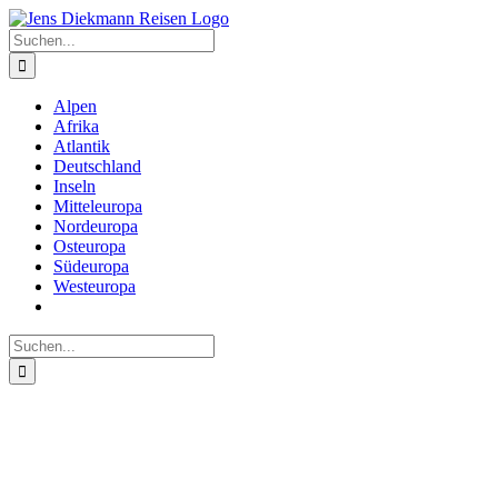
Zum
Inhalt
Suche
springen
nach:
Alpen
Afrika
Atlantik
Deutschland
Inseln
Mitteleuropa
Nordeuropa
Osteuropa
Südeuropa
Westeuropa
Suche
nach: