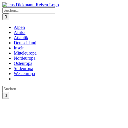
Zum
Inhalt
Suche
springen
nach:
Alpen
Afrika
Atlantik
Deutschland
Inseln
Mitteleuropa
Nordeuropa
Osteuropa
Südeuropa
Westeuropa
Suche
nach: