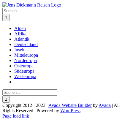
Zum
Inhalt
Suche
springen
nach:
Alpen
Afrika
Atlantik
Deutschland
Inseln
Mitteleuropa
Nordeuropa
Osteuropa
Südeuropa
Westeuropa
Suche
nach:
Copyright 2012 - 2023 |
Avada Website Builder
by
Avada
| All
Rights Reserved | Powered by
WordPress
Facebook
X
Instagram
Pinterest
Page load link
Nach
oben