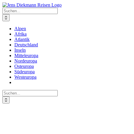
Zum
Inhalt
Suche
springen
nach:
Alpen
Afrika
Atlantik
Deutschland
Inseln
Mitteleuropa
Nordeuropa
Osteuropa
Südeuropa
Westeuropa
Suche
nach: