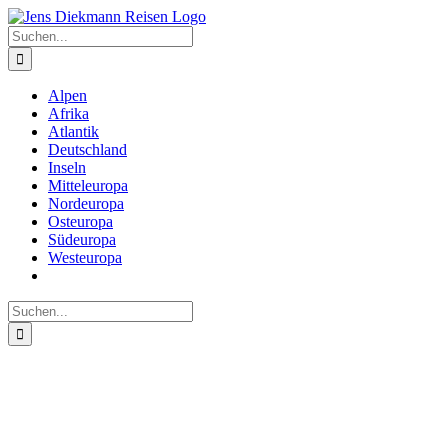
Zum
Inhalt
Suche
springen
nach:
Alpen
Afrika
Atlantik
Deutschland
Inseln
Mitteleuropa
Nordeuropa
Osteuropa
Südeuropa
Westeuropa
Suche
nach: