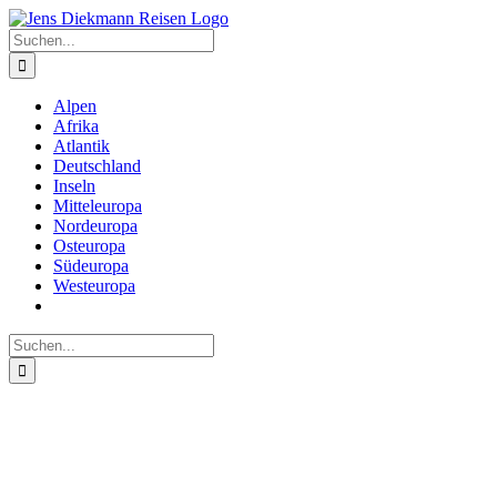
Zum
Inhalt
Suche
springen
nach:
Alpen
Afrika
Atlantik
Deutschland
Inseln
Mitteleuropa
Nordeuropa
Osteuropa
Südeuropa
Westeuropa
Suche
nach: