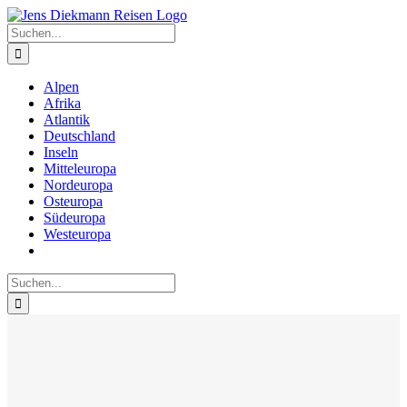
Zum
Inhalt
Suche
springen
nach:
Alpen
Afrika
Atlantik
Deutschland
Inseln
Mitteleuropa
Nordeuropa
Osteuropa
Südeuropa
Westeuropa
Suche
nach: