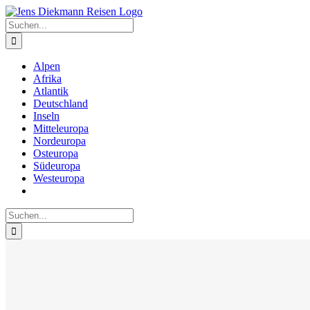
Zum
Inhalt
Suche
springen
nach:
Alpen
Afrika
Atlantik
Deutschland
Inseln
Mitteleuropa
Nordeuropa
Osteuropa
Südeuropa
Westeuropa
Suche
nach: