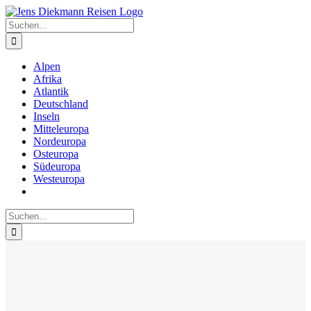
Zum
Inhalt
Suche
springen
nach:
Alpen
Afrika
Atlantik
Deutschland
Inseln
Mitteleuropa
Nordeuropa
Osteuropa
Südeuropa
Westeuropa
Suche
nach: