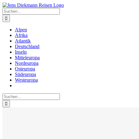
Zum
Inhalt
Suche
springen
nach:
Alpen
Afrika
Atlantik
Deutschland
Inseln
Mitteleuropa
Nordeuropa
Osteuropa
Südeuropa
Westeuropa
Suche
nach: