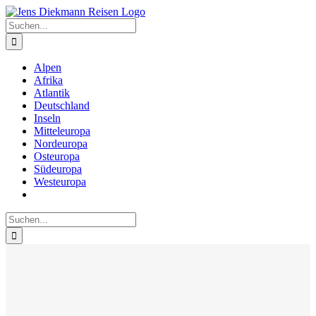
Zum
Inhalt
Suche
springen
nach:
Alpen
Afrika
Atlantik
Deutschland
Inseln
Mitteleuropa
Nordeuropa
Osteuropa
Südeuropa
Westeuropa
Suche
nach: