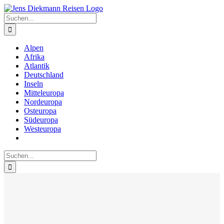
Zum
Inhalt
Suche
springen
nach:
Alpen
Afrika
Atlantik
Deutschland
Inseln
Mitteleuropa
Nordeuropa
Osteuropa
Südeuropa
Westeuropa
Suche
nach: