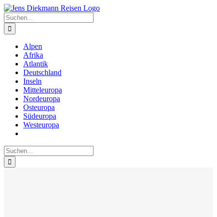
Zum
Inhalt
Suche
springen
nach:
Alpen
Afrika
Atlantik
Deutschland
Inseln
Mitteleuropa
Nordeuropa
Osteuropa
Südeuropa
Westeuropa
Suche
nach: