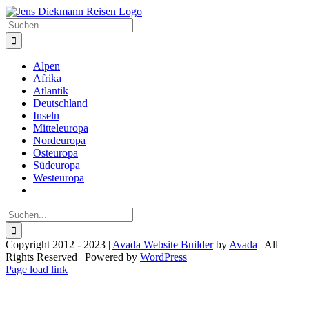
Zum
Inhalt
Suche
springen
nach:
Alpen
Afrika
Atlantik
Deutschland
Inseln
Mitteleuropa
Nordeuropa
Osteuropa
Südeuropa
Westeuropa
Suche
nach:
Copyright 2012 - 2023 |
Avada Website Builder
by
Avada
| All
Rights Reserved | Powered by
WordPress
Facebook
X
Instagram
Pinterest
Page load link
Nach
oben