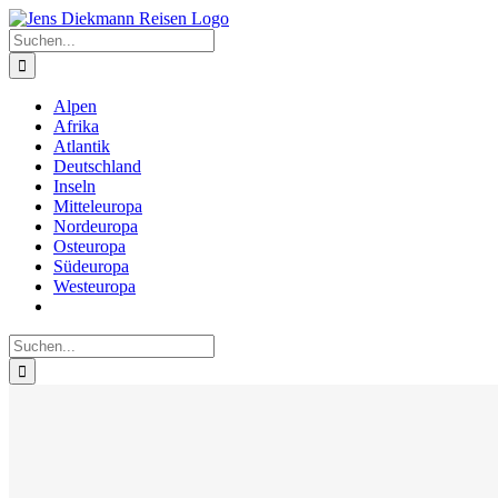
Zum
Inhalt
Suche
springen
nach:
Alpen
Afrika
Atlantik
Deutschland
Inseln
Mitteleuropa
Nordeuropa
Osteuropa
Südeuropa
Westeuropa
Suche
nach: