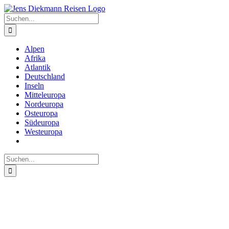
Zum
Inhalt
Suche
springen
nach:
Alpen
Afrika
Atlantik
Deutschland
Inseln
Mitteleuropa
Nordeuropa
Osteuropa
Südeuropa
Westeuropa
Suche
nach: