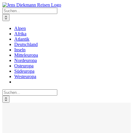
Zum
Inhalt
Suche
springen
nach:
Alpen
Afrika
Atlantik
Deutschland
Inseln
Mitteleuropa
Nordeuropa
Osteuropa
Südeuropa
Westeuropa
Suche
nach: