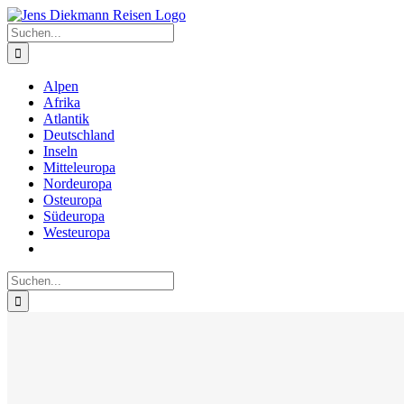
Zum
Inhalt
Suche
springen
nach:
Alpen
Afrika
Atlantik
Deutschland
Inseln
Mitteleuropa
Nordeuropa
Osteuropa
Südeuropa
Westeuropa
Suche
nach: