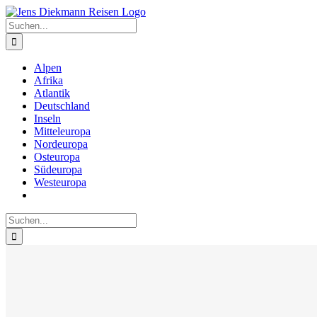
Zum
Inhalt
Suche
springen
nach:
Alpen
Afrika
Atlantik
Deutschland
Inseln
Mitteleuropa
Nordeuropa
Osteuropa
Südeuropa
Westeuropa
Suche
nach: