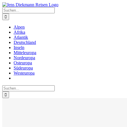
Zum
Inhalt
Suche
springen
nach:
Alpen
Afrika
Atlantik
Deutschland
Inseln
Mitteleuropa
Nordeuropa
Osteuropa
Südeuropa
Westeuropa
Suche
nach: