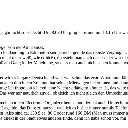
 ja gar nicht so schlecht! Um 8.03 Uhr ging´s los und um 13.15 Uhr w
ger von der Air Transat.
chenlandung in Edmonton sind ja nicht gerade das reinste Vergnügen,
nicht mehr weiß, wie er hieß), übersteht man auch das. Leider war di
aß am Gang in der Mittelreihe, so dass man auch nicht sehen konnte, 
wie es in ganz Deutschland war, war schon das erste Whouuuuu fällig
n auch durch den Zoll und hat seinen Mietwagen bekommen und dann g
ng: Ich fragte, ob ich evtl. eine Nacht verlängern könnte. Ja, das wär
n. Das war mir natürlich zuviel, obgleich ich nicht gleich den Umrechnu
meinen tollen Electronic Organizer heraus und der hat auch Umrechnung
 Lage bin, das Ding zu nutzen, weil ich es bisher immer nur als Telef
zen! Also sind ca. 130 $ ca. 80 € oder rund 160 DM (Man muss immer
a direkt in der Stadt etwas anderes finde, denn ich habe schon vor, mi