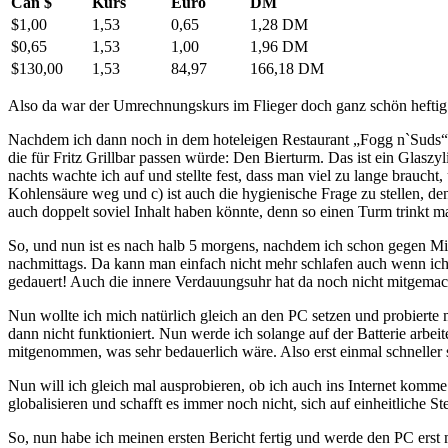
Can $
Kurs
Euro
DM
$1,00
1,53
0,65
1,28 DM
$0,65
1,53
1,00
1,96 DM
$130,00
1,53
84,97
166,18 DM
Also da war der Umrechnungskurs im Flieger doch ganz schön heftig:
Nachdem ich dann noch in dem hoteleigen Restaurant „Fogg n`Suds“ e
die für Fritz Grillbar passen würde: Den Bierturm. Das ist ein Glasz
nachts wachte ich auf und stellte fest, dass man viel zu lange braucht, 
Kohlensäure weg und c) ist auch die hygienische Frage zu stellen, den
auch doppelt soviel Inhalt haben könnte, denn so einen Turm trinkt ma
So, und nun ist es nach halb 5 morgens, nachdem ich schon gegen Mitt
nachmittags. Da kann man einfach nicht mehr schlafen auch wenn ich e
gedauert! Auch die innere Verdauungsuhr hat da noch nicht mitgemac
Nun wollte ich mich natürlich gleich an den PC setzen und probierte 
dann nicht funktioniert. Nun werde ich solange auf der Batterie arb
mitgenommen, was sehr bedauerlich wäre. Also erst einmal schneller 
Nun will ich gleich mal ausprobieren, ob ich auch ins Internet komme.
globalisieren und schafft es immer noch nicht, sich auf einheitliche 
So, nun habe ich meinen ersten Bericht fertig und werde den PC erst