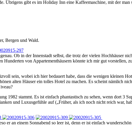
. Übrigens gibt es im Holiday Inn eine Kaffeemaschine, mit der man s
eer, Bergen und Wald.
nau. Ob in der Innenstadt selbst, die trotz der vielen Hochhäuser nic
den Hunderten von Appartementhäusern könnte ich mir gut vorstellen, z
eizvoll sein, wobei ich hier bedauert habe, dass die wenigen kleinen 
hönen alten Häuser ein tolles Hotel zu machen. Es scheint nämlich nich
Niveau?
lung 1982 stammt. Es ist einfach phantastisch zu sehen, wenn dort 3 Su
anken und Luxusgefühle auf („Früher, als ich noch nicht reich war, h
so er an einem Sonnabend so leer ist, denn er ist einfach wunderschö