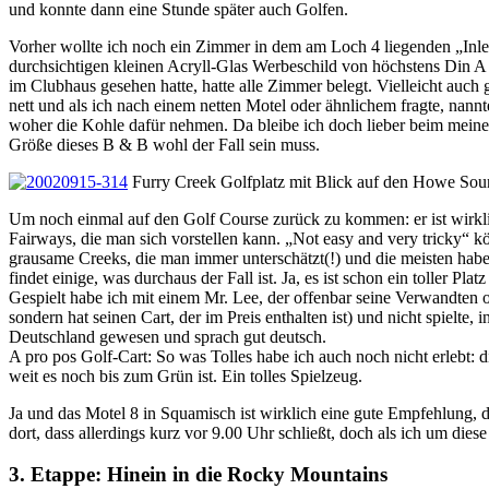
und konnte dann eine Stunde später auch Golfen.
Vorher wollte ich noch ein Zimmer in dem am Loch 4 liegenden „Inle
durchsichtigen kleinen Acryll-Glas Werbeschild von höchstens Din A 
im Clubhaus gesehen hatte, hatte alle Zimmer belegt. Vielleicht auc
nett und als ich nach einem netten Motel oder ähnlichem fragte, nannt
woher die Kohle dafür nehmen. Da bleibe ich doch lieber beim mein
Größe dieses B & B wohl der Fall sein muss.
Furry Creek Golfplatz mit Blick auf den Howe So
Um noch einmal auf den Golf Course zurück zu kommen: er ist wirklich
Fairways, die man sich vorstellen kann. „Not easy and very tricky
grausame Creeks, die man immer unterschätzt(!) und die meisten hab
findet einige, was durchaus der Fall ist. Ja, es ist schon ein toller Pla
Gespielt habe ich mit einem Mr. Lee, der offenbar seine Verwandten ode
sondern hat seinen Cart, der im Preis enthalten ist) und nicht spielte,
Deutschland gewesen und sprach gut deutsch.
A pro pos Golf-Cart: So was Tolles habe ich auch noch nicht erleb
weit es noch bis zum Grün ist. Ein tolles Spielzeug.
Ja und das Motel 8 in Squamisch ist wirklich eine gute Empfehlung, d
dort, dass allerdings kurz vor 9.00 Uhr schließt, doch als ich um d
3. Etappe: Hinein in die Rocky Mountains