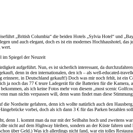
führt „British Columbia“ die beiden Hotels „Sylvia Hotel“ und „Baysh
egen und auch elegant, doch es ist ein modernes Hochhaushotel, das jet
 wert.
 im Spiegel der Neuzeit
ürdigkeit aufgeführt. Nun, es ist sicherlich interessant, da durchzufa
ekauft, denn in den internationalen, den ich – als well-educated-travell
ig erinnere, in Deutschland gekauft!) Doch was mir noch fehlt, ist ein 
ch ja noch das 77 € teure Ladegerät für die Batterien für die Kamera,
en bekommen, als ich keine Fotos mehr von diesem „most scenic Golfcou
wenn man nichts verpassen will, denn wann findet man diese Stimmung
 auf die Nordseite gefahren, denn ich wollte natürlich auch den Haus
ängebrücke vorbei, doch als ich dann 3 € für das Parken bezahlen sollt
t, denn 1. kommt man da nur mit der Seilbahn hoch und zweitens war a
llte nicht auf dem Highway bleiben, sondern an der Küste fahren und ka
chon über Geld.) Was ich allerdings nicht fand, war ein tolles Restaura