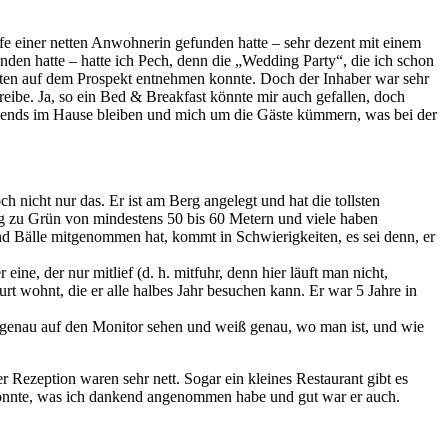
e einer netten Anwohnerin gefunden hatte – sehr dezent mit einem
den hatte – hatte ich Pech, denn die „Wedding Party“, die ich schon
Suiten auf dem Prospekt entnehmen konnte. Doch der Inhaber war sehr
reibe. Ja, so ein Bed & Breakfast könnte mir auch gefallen, doch
abends im Hause bleiben und mich um die Gäste kümmern, was bei der
 nicht nur das. Er ist am Berg angelegt und hat die tollsten
g zu Grün von mindestens 50 bis 60 Metern und viele haben
nd Bälle mitgenommen hat, kommt in Schwierigkeiten, es sei denn, er
ine, der nur mitlief (d. h. mitfuhr, denn hier läuft man nicht,
furt wohnt, die er alle halbes Jahr besuchen kann. Er war 5 Jahre in
 genau auf den Monitor sehen und weiß genau, wo man ist, und wie
 Rezeption waren sehr nett. Sogar ein kleines Restaurant gibt es
n konnte, was ich dankend angenommen habe und gut war er auch.