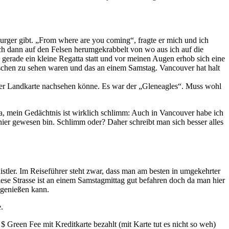
urger gibt. „From where are you coming“, fragte er mich und ich
ch dann auf den Felsen herumgekrabbelt von wo aus ich auf die
d gerade ein kleine Regatta statt und vor meinen Augen erhob sich eine
schen zu sehen waren und das an einem Samstag. Vancouver hat halt
f der Landkarte nachsehen könne. Es war der „Gleneagles“. Muss wohl
a, mein Gedächtnis ist wirklich schlimm: Auch in Vancouver habe ich
 hier gewesen bin. Schlimm oder? Daher schreibt man sich besser alles
tler. Im Reiseführer steht zwar, dass man am besten in umgekehrter
iese Strasse ist an einem Samstagmittag gut befahren doch da man hier
e genießen kann.
.
 $ Green Fee mit Kreditkarte bezahlt (mit Karte tut es nicht so weh)