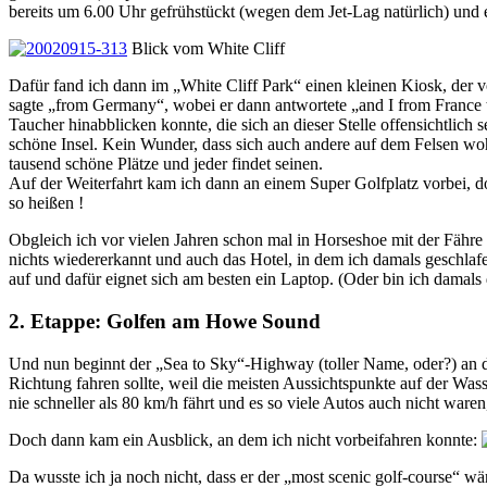
bereits um 6.00 Uhr gefrühstückt (wegen dem Jet-Lag natürlich) und 
Blick vom White Cliff
Dafür fand ich dann im „White Cliff Park“ einen kleinen Kiosk, der 
sagte „from Germany“, wobei er dann antwortete „and I from France 
Taucher hinabblicken konnte, die sich an dieser Stelle offensichtlich
schöne Insel. Kein Wunder, dass sich auch andere auf dem Felsen wo
tausend schöne Plätze und jeder findet seinen.
Auf der Weiterfahrt kam ich dann an einem Super Golfplatz vorbei, d
so heißen !
Obgleich ich vor vielen Jahren schon mal in Horseshoe mit der Fähre
nichts wiedererkannt und auch das Hotel, in dem ich damals geschlafe
auf und dafür eignet sich am besten ein Laptop. (Oder bin ich damals
2. Etappe: Golfen am Howe Sound
Und nun beginnt der „Sea to Sky“-Highway (toller Name, oder?) an d
Richtung fahren sollte, weil die meisten Aussichtspunkte auf der Was
nie schneller als 80 km/h fährt und es so viele Autos auch nicht war
Doch dann kam ein Ausblick, an dem ich nicht vorbeifahren konnte:
Da wusste ich ja noch nicht, dass er der „most scenic golf-course“ wä