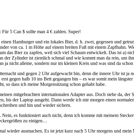
 Für 5 Can $ sollte man 4 € zahlen. Super!
inen Hamburger und ein lokales Bier, d. h. zwei, gegessen und getrun
ylinder von ca. 1 m Höhe auf einem breiten Fuß mit einem Zapfhahn. Wie
um das Bier zu zapfen, weil sich viel Schaum entwickelt. Das ist a) nicht
n der Zylinder ist ziemlich schmal und wie kommt man da rein, um ihn r
n ja nicht alleine, sondern nur im kleinen Kreis und was sind da schon 
ernacht und gegen 2 Uhr aufgewacht bin, denn die innere Uhr ist ja no
rst gegen halb 10 ins Bett gegangen bin – es war somit mein längster 
ht, so dass ich meine Morgensitzung schon gehabt habe.
meinen mitgebrachten internationalen Adapter aus. Doch siehe da, der 
eiten, bis der Laptop ausgeht. Dann werde ich mir morgen einen norma
schreiben und hin und wieder sichern.
 Nein, es funktioniert auch nicht, denn ich komme mit meinem Stecker ni
Steckergrößen zu einigen…
 mal wieder ausmachen. Es ist jetzt kurz nach 5 Uhr morgens und mein