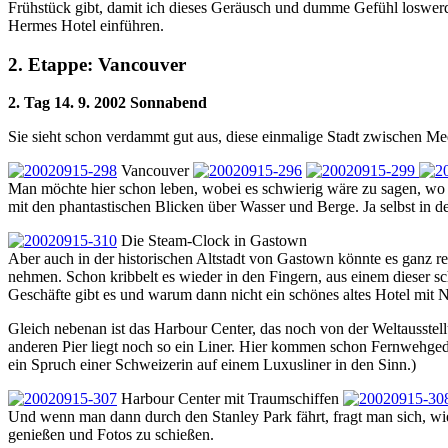
Frühstück gibt, damit ich dieses Geräusch und dumme Gefühl loswerde
Hermes Hotel einführen.
2. Etappe: Vancouver
2. Tag 14. 9. 2002 Sonnabend
Sie sieht schon verdammt gut aus, diese einmalige Stadt zwischen M
Vancouver
Man möchte hier schon leben, wobei es schwierig wäre zu sagen, wo ge
mit den phantastischen Blicken über Wasser und Berge. Ja selbst in 
Die Steam-Clock in Gastown
Aber auch in der historischen Altstadt von Gastown könnte es ganz r
nehmen. Schon kribbelt es wieder in den Fingern, aus einem dieser sc
Geschäfte gibt es und warum dann nicht ein schönes altes Hotel mit 
Gleich nebenan ist das Harbour Center, das noch von der Weltausstel
anderen Pier liegt noch so ein Liner. Hier kommen schon Fernwehged
ein Spruch einer Schweizerin auf einem Luxusliner in den Sinn.)
Harbour Center mit Traumschiffen
Und wenn man dann durch den Stanley Park fährt, fragt man sich, wie
genießen und Fotos zu schießen.