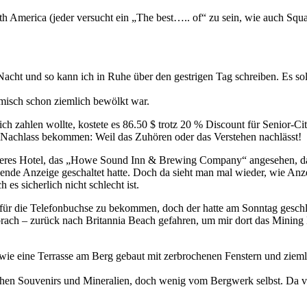
orth America (jeder versucht ein „The best….. of“ zu sein, wie auch Sq
cht und so kann ich in Ruhe über den gestrigen Tag schreiben. Es soll
misch schon ziemlich bewölkt war.
ch zahlen wollte, kostete es 86.50 $ trotz 20 % Discount für Senior-Ci
en Nachlass bekommen: Weil das Zuhören oder das Verstehen nachlässt!
deres Hotel, das „Howe Sound Inn & Brewing Company“ angesehen, das 
nde Anzeige geschaltet hatte. Doch da sieht man mal wieder, wie Anze
 es sicherlich nicht schlecht ist.
r für die Telefonbuchse zu bekommen, doch der hatte am Sonntag gesch
rsprach – zurück nach Britannia Beach gefahren, um mir dort das Mini
 wie eine Terrasse am Berg gebaut mit zerbrochenen Fenstern und ziem
n Souvenirs und Mineralien, doch wenig vom Bergwerk selbst. Da vers