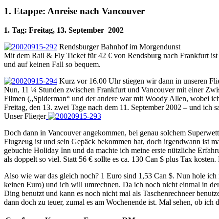
1. Etappe: Anreise nach Vancouver
1. Tag: Freitag, 13. September 2002
Rendsburger Bahnhof im Morgendunst
Mit dem Rail & Fly Ticket für 42 € von Rendsburg nach Frankfurt ist
und auf keinen Fall so bequem.
Kurz vor 16.00 Uhr stiegen wir dann in unseren Flie
Nun, 11 ¼ Stunden zwischen Frankfurt und Vancouver mit einer Zwis
Filmen („Spiderman“ und der andere war mit Woody Allen, wobei ich 
Freitag, den 13. zwei Tage nach dem 11. September 2002 – und ich s
Unser Flieger
Doch dann in Vancouver angekommen, bei genau solchem Superwetter 
Flugzeug ist und sein Gepäck bekommen hat, doch irgendwann ist ma
gebuchte Holiday Inn und da machte ich meine erste nützliche Erfahru
als doppelt so viel. Statt 56 € sollte es ca. 130 Can $ plus Tax koste
Also wie war das gleich noch? 1 Euro sind 1,53 Can $. Nun hole ich 
keinen Euro) und ich will umrechnen. Da ich noch nicht einmal in der
Ding benutzt und kann es noch nicht mal als Taschenrechneer benut
dann doch zu teuer, zumal es am Wochenende ist. Mal sehen, ob ich d