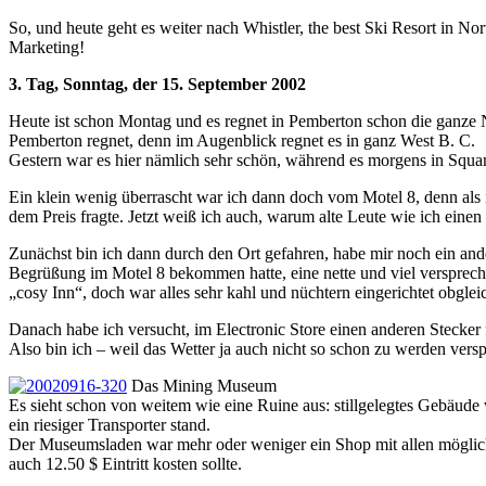
So, und heute geht es weiter nach Whistler, the best Ski Resort in N
Marketing!
3. Tag, Sonntag, der 15. September 2002
Heute ist schon Montag und es regnet in Pemberton schon die ganze Na
Pemberton regnet, denn im Augenblick regnet es in ganz West B. C.
Gestern war es hier nämlich sehr schön, während es morgens in Squa
Ein klein wenig überrascht war ich dann doch vom Motel 8, denn als i
dem Preis fragte. Jetzt weiß ich auch, warum alte Leute wie ich ein
Zunächst bin ich dann durch den Ort gefahren, habe mir noch ein an
Begrüßung im Motel 8 bekommen hatte, eine nette und viel verspreche
„cosy Inn“, doch war alles sehr kahl und nüchtern eingerichtet obgleich
Danach habe ich versucht, im Electronic Store einen anderen Stecke
Also bin ich – weil das Wetter ja auch nicht so schon zu werden ve
Das Mining Museum
Es sieht schon von weitem wie eine Ruine aus: stillgelegtes Gebäude
ein riesiger Transporter stand.
Der Museumsladen war mehr oder weniger ein Shop mit allen mögliche
auch 12.50 $ Eintritt kosten sollte.