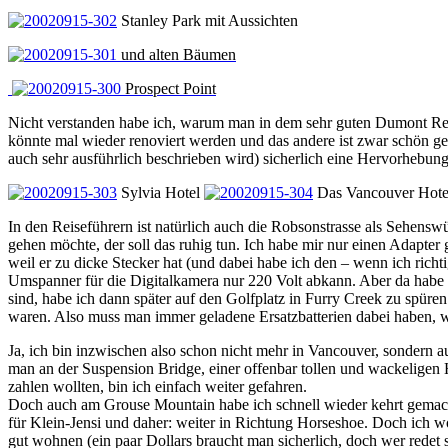
Stanley Park mit Aussichten
und alten Bäumen
Prospect Point
Nicht verstanden habe ich, warum man in dem sehr guten Dumont Reise
könnte mal wieder renoviert werden und das andere ist zwar schön gel
auch sehr ausführlich beschrieben wird) sicherlich eine Hervorhebung
Sylvia Hotel
Das Vancouver Hotel
In den Reiseführern ist natürlich auch die Robsonstrasse als Sehensw
gehen möchte, der soll das ruhig tun. Ich habe mir nur einen Adapter g
weil er zu dicke Stecker hat (und dabei habe ich den – wenn ich richt
Umspanner für die Digitalkamera nur 220 Volt abkann. Aber da habe i
sind, habe ich dann später auf den Golfplatz in Furry Creek zu spür
waren. Also muss man immer geladene Ersatzbatterien dabei haben, 
Ja, ich bin inzwischen also schon nicht mehr in Vancouver, sondern
man an der Suspension Bridge, einer offenbar tollen und wackeligen H
zahlen wollten, bin ich einfach weiter gefahren.
Doch auch am Grouse Mountain habe ich schnell wieder kehrt gemach
für Klein-Jensi und daher: weiter in Richtung Horseshoe. Doch ich wo
gut wohnen (ein paar Dollars braucht man sicherlich, doch wer redet s