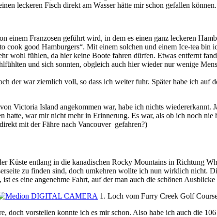
einen leckeren Fisch direkt am Wasser hätte mir schon gefallen können.
von einem Franzosen geführt wird, in dem es einen ganz leckeren Hamb
to cook good Hamburgers“. Mit einem solchen und einem Ice-tea bin i
 sehr wohl fühlen, da hier keine Boote fahren dürfen. Etwas entfernt fan
hlfühlten und sich sonnten, obgleich auch hier wieder nur wenige Men
och der war ziemlich voll, so dass ich weiter fuhr. Später habe ich au
 von Victoria Island angekommen war, habe ich nichts wiedererkannt. J
n hatte, war mir nicht mehr in Erinnerung. Es war, als ob ich noch nie
 direkt mit der Fähre nach Vancouver gefahren?)
er Küste entlang in die kanadischen Rocky Mountains in Richtung Whis
serseite zu finden sind, doch umkehren wollte ich nun wirklich nicht. D
en, ist es eine angenehme Fahrt, auf der man auch die schönen Ausblick
1. Loch vom Furry Creek Golf Course
re, doch vorstellen konnte ich es mir schon. Also habe ich auch die 106