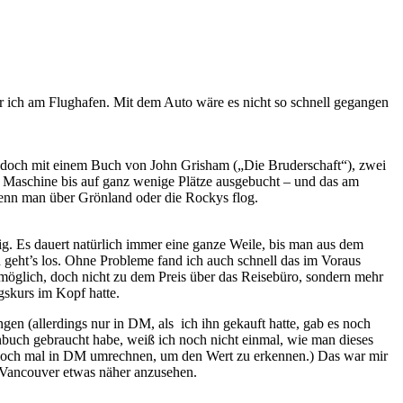
ar ich am Flughafen. Mit dem Auto wäre es nicht so schnell gegangen
 doch mit einem Buch von John Grisham („Die Bruderschaft“), zwei
e Maschine bis auf ganz wenige Plätze ausgebucht – und das am
wenn man über Grönland oder die Rockys flog.
. Es dauert natürlich immer eine ganze Weile, bis man aus dem
eht’s los. Ohne Probleme fand ich auch schnell das im Voraus
e möglich, doch nicht zu dem Preis über das Reisebüro, sondern mehr
ngskurs im Kopf hatte.
en (allerdings nur in DM, als ich ihn gekauft hatte, gab es noch
onbuch gebraucht habe, weiß ich noch nicht einmal, wie man dieses
 noch mal in DM umrechnen, um den Wert zu erkennen.) Das war mir
r Vancouver etwas näher anzusehen.