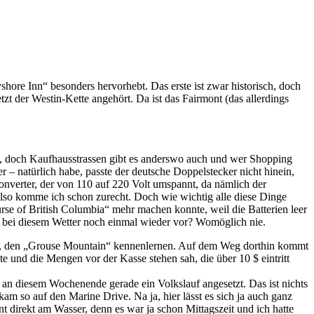
ore Inn“ besonders hervorhebt. Das erste ist zwar historisch, doch
zt der Westin-Kette angehört. Da ist das Fairmont (das allerdings
hren, doch Kaufhausstrassen gibt es anderswo auch und wer Shopping
er – natürlich habe, passte der deutsche Doppelstecker nicht hinein,
Converter, der von 110 auf 220 Volt umspannt, da nämlich der
 also komme ich schon zurecht. Doch wie wichtig alle diese Dinge
rse of British Columbia“ mehr machen konnte, weil die Batterien leer
 bei diesem Wetter noch einmal wieder vor? Womöglich nie.
berg, den „Grouse Mountain“ kennenlernen. Auf dem Weg dorthin kommt
e und die Mengen vor der Kasse stehen sah, die über 10 $ eintritt
n diesem Wochenende gerade ein Volkslauf angesetzt. Das ist nichts
m so auf den Marine Drive. Na ja, hier lässt es sich ja auch ganz
nt direkt am Wasser, denn es war ja schon Mittagszeit und ich hatte