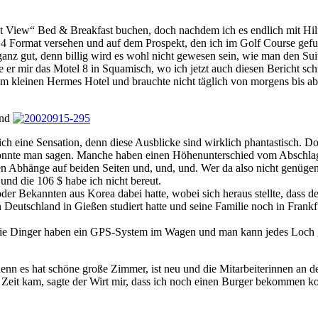
t View“ Bed & Breakfast buchen, doch nachdem ich es endlich mit Hilf
4 Format versehen und auf dem Prospekt, den ich im Golf Course gefun
h ganz gut, denn billig wird es wohl nicht gewesen sein, wie man den 
e er mir das Motel 8 in Squamisch, wo ich jetzt auch diesen Bericht sch
em kleinen Hermes Hotel und brauchte nicht täglich von morgens bis 
und
 eine Sensation, denn diese Ausblicke sind wirklich phantastisch. Doch
“ könnte man sagen. Manche haben einen Höhenunterschied vom Abschla
en Abhänge auf beiden Seiten und, und, und. Wer da also nicht genüge
tz und die 106 $ habe ich nicht bereut.
r Bekannten aus Korea dabei hatte, wobei sich heraus stellte, dass der e
 in Deutschland in Gießen studiert hatte und seine Familie noch in Frank
t: die Dinger haben ein GPS-System im Wagen und man kann jedes Loch
enn es hat schöne große Zimmer, ist neu und die Mitarbeiterinnen an der
iese Zeit kam, sagte der Wirt mir, dass ich noch einen Burger bekomme