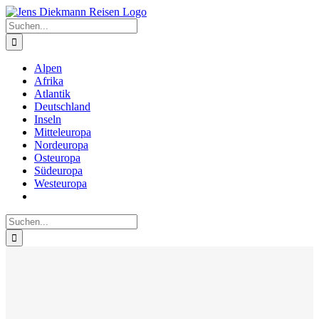
Zum
Inhalt
Suche
springen
nach:
Alpen
Afrika
Atlantik
Deutschland
Inseln
Mitteleuropa
Nordeuropa
Osteuropa
Südeuropa
Westeuropa
Suche
nach: