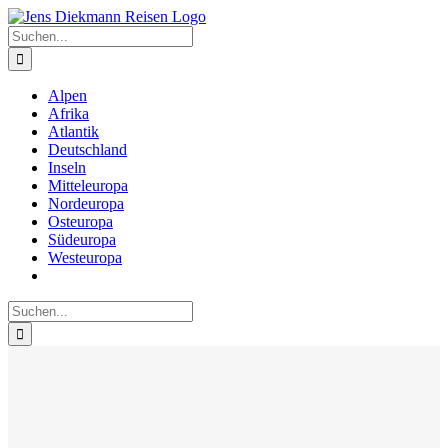
Zum
Inhalt
Suche
springen
nach:
Alpen
Afrika
Atlantik
Deutschland
Inseln
Mitteleuropa
Nordeuropa
Osteuropa
Südeuropa
Westeuropa
Suche
nach: