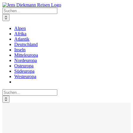
Zum
Inhalt
Suche
springen
nach:
Alpen
Afrika
Atlantik
Deutschland
Inseln
Mitteleuropa
Nordeuropa
Osteuropa
Südeuropa
Westeuropa
Suche
nach: