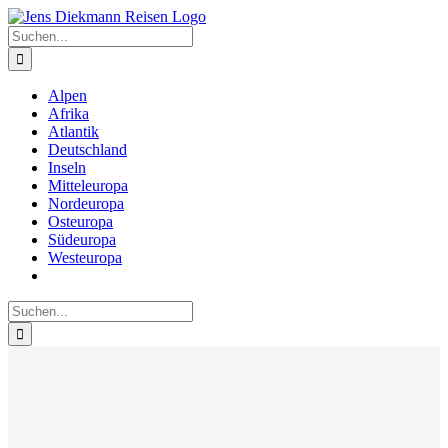
Zum
Inhalt
Suche
springen
nach:
Alpen
Afrika
Atlantik
Deutschland
Inseln
Mitteleuropa
Nordeuropa
Osteuropa
Südeuropa
Westeuropa
Suche
nach: