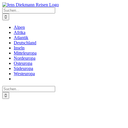
Zum
Inhalt
Suche
springen
nach:
Alpen
Afrika
Atlantik
Deutschland
Inseln
Mitteleuropa
Nordeuropa
Osteuropa
Südeuropa
Westeuropa
Suche
nach: