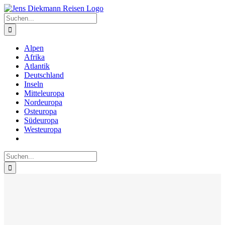
Zum
Inhalt
Suche
springen
nach:
Alpen
Afrika
Atlantik
Deutschland
Inseln
Mitteleuropa
Nordeuropa
Osteuropa
Südeuropa
Westeuropa
Suche
nach: