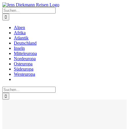
Zum
Inhalt
Suche
springen
nach:
Alpen
Afrika
Atlantik
Deutschland
Inseln
Mitteleuropa
Nordeuropa
Osteuropa
Südeuropa
Westeuropa
Suche
nach: