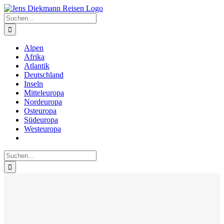
Zum
Inhalt
Suche
springen
nach:
Alpen
Afrika
Atlantik
Deutschland
Inseln
Mitteleuropa
Nordeuropa
Osteuropa
Südeuropa
Westeuropa
Suche
nach: