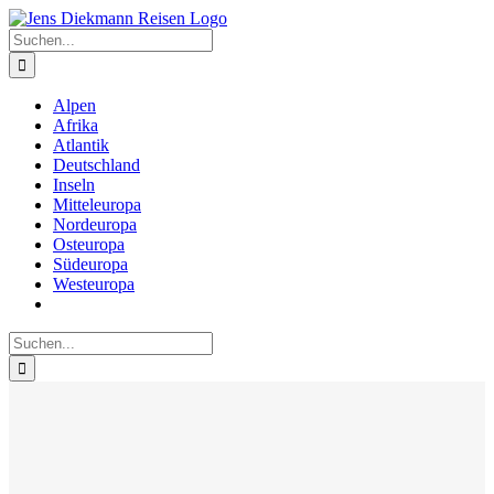
Zum
Inhalt
Suche
springen
nach:
Alpen
Afrika
Atlantik
Deutschland
Inseln
Mitteleuropa
Nordeuropa
Osteuropa
Südeuropa
Westeuropa
Suche
nach: