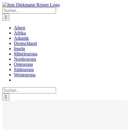
Zum
Inhalt
Suche
springen
nach:
Alpen
Afrika
Atlantik
Deutschland
Inseln
Mitteleuropa
Nordeuropa
Osteuropa
Südeuropa
Westeuropa
Suche
nach: