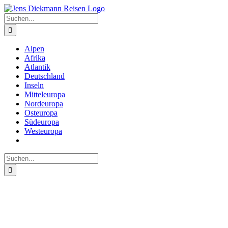
Zum
Inhalt
Suche
springen
nach:
Alpen
Afrika
Atlantik
Deutschland
Inseln
Mitteleuropa
Nordeuropa
Osteuropa
Südeuropa
Westeuropa
Suche
nach: