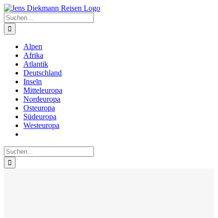
Zum
Inhalt
Suche
springen
nach:
Alpen
Afrika
Atlantik
Deutschland
Inseln
Mitteleuropa
Nordeuropa
Osteuropa
Südeuropa
Westeuropa
Suche
nach: