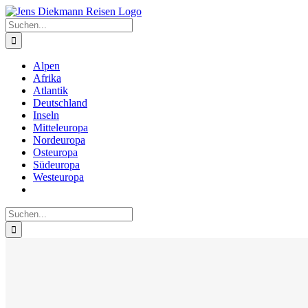
Zum
Inhalt
Suche
springen
nach:
Alpen
Afrika
Atlantik
Deutschland
Inseln
Mitteleuropa
Nordeuropa
Osteuropa
Südeuropa
Westeuropa
Suche
nach: