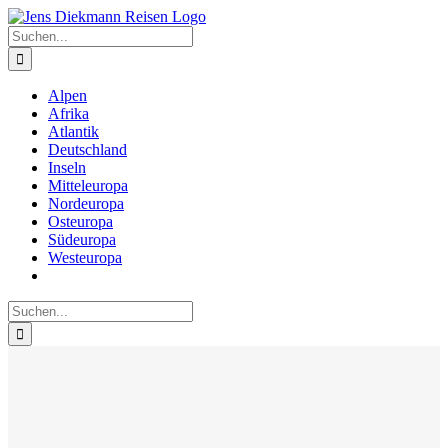
Zum
Inhalt
Suche
springen
nach:
Alpen
Afrika
Atlantik
Deutschland
Inseln
Mitteleuropa
Nordeuropa
Osteuropa
Südeuropa
Westeuropa
Suche
nach: