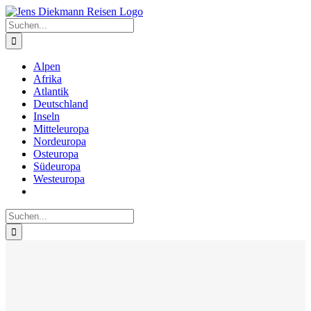
Zum
Inhalt
Suche
springen
nach:
Alpen
Afrika
Atlantik
Deutschland
Inseln
Mitteleuropa
Nordeuropa
Osteuropa
Südeuropa
Westeuropa
Suche
nach: