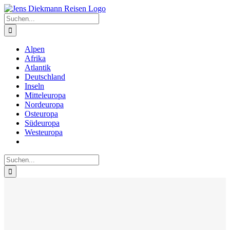
Zum
Inhalt
Suche
springen
nach:
Alpen
Afrika
Atlantik
Deutschland
Inseln
Mitteleuropa
Nordeuropa
Osteuropa
Südeuropa
Westeuropa
Suche
nach: