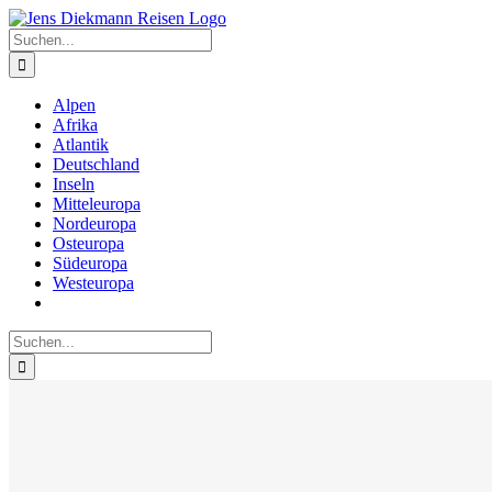
Zum
Inhalt
Suche
springen
nach:
Alpen
Afrika
Atlantik
Deutschland
Inseln
Mitteleuropa
Nordeuropa
Osteuropa
Südeuropa
Westeuropa
Suche
nach: