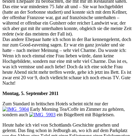
beiden Ehepaare zu beobachten, die mit mir im Restaurant saßen.
Das eine war mindesten 75 Jahr alt und – Sie war hochgebildet
(hatte an der Sorbonne studiert) und konnte sich mit dem Kellner,
der offenbar Franzose war, gut auf französische unterhalten –
während er offenbar ein Gutsherr oder reicher Landwirt war, der
sich aber gut mit ihr unterhalten konnte, obgleich sie die meiste Zeit
redete (wie das meistens der Fall ist).
Das andere Ehepaar hatte ich schon in der Bar kennengelernt, doch
nur zum Good-eavening sagen. Er war ein ganz jovialer und sie
hatte – nach meiner Meinung – sehr viel Charme. Da wusste ich:
Wenn ich noch einmal eine Frau lieben würde, dann keine
Hochgebildete, sondern nur eine mit sehr viel Charme. Das ist es,
was ich vermisse und auch liebe! Doch da ich eine solche Frau
heute Abend nicht mehr treffen werde, gehe ich jetzt ins Bett. Es ist
zwar erst 20 vor 9, doch vielleicht schaue ich noch etwas TV. Gute
Nacht!
Montag, 5. September 2011
Zum Standard in britischen Hotels scheint nicht nur der
Early Morning Tea/Coffe im Zimmer zu gehören,
sondern auch
ein Bügelbrett mit Bügeleisen.
Heute habe ich viel von Schottlands Geschichte gesehen und
gelernt. Das fing schon in Jedburgh an, wo ich auf dem Parkplatz
vor der Abbey eine Tafel mit einer Erläuterung einer Felsformation