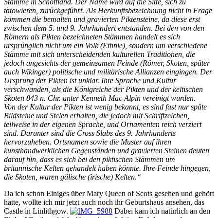
Stämme in Schottland. Der Name wird auf die Sitte, sich zu
tätowieren, zurückgeführt. Als Herkunftsbezeichnung nicht in Frage
kommen die bemalten und gravierten Piktensteine, da diese erst
zwischen dem 5. und 9. Jahrhundert entstanden. Bei den von den
Römern als Pikten bezeichneten Stämmen handelt es sich
ursprünglich nicht um ein Volk (Ethnie), sondern um verschiedene
Stämme mit sich unterscheidenden kulturellen Traditionen, die
jedoch angesichts der gemeinsamen Feinde (Römer, Skoten, später
auch Wikinger) politische und militärische Allianzen eingingen. Der
Ursprung der Pikten ist unklar. Ihre Sprache und Kultur
verschwanden, als die Königreiche der Pikten und der keltischen
Skoten 843 n. Chr. unter Kenneth Mac Alpin vereinigt wurden.
Von der Kultur der Pikten ist wenig bekannt, es sind fast nur späte
Bildsteine und Stelen erhalten, die jedoch mit Schriftzeichen,
teilweise in der eigenen Sprache, und Ornamenten reich verziert
sind. Darunter sind die Cross Slabs des 9. Jahrhunderts
hervorzuheben. Ortsnamen sowie die Muster auf ihren
kunsthandwerklichen Gegenständen und gravierten Steinen deuten
darauf hin, dass es sich bei den piktischen Stämmen um
britannische Kelten gehandelt haben könnte. Ihre Feinde hingegen,
die Skoten, waren gälische (irische) Kelten.“
Da ich schon Einiges über Mary Queen of Scots gesehen und gehört
hatte, wollte ich mir jetzt auch noch ihr Geburtshaus ansehen, das
Castle in Linlithgow.
Dabei kam ich natürlich an den