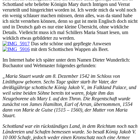
Schottland sehr beliebte Königin Mary durch Intrigen und Verrat
verurteilt und hingerichtet worden ist. Ich werde mich da wohl noch
ein wenig schlauer machen müssen, denn alles, was da stand habe
ich nicht verstehen können, denn so gut ist mein Englisch doch nicht
und in Deutsch gab es nur eine kleine Übersicht, ohne wirkliche
Details. Vielleicht muss ich mal Schillers Maria Stuart lesen, um
wirklich etwas gebildeter zu werden.
Das sehr schöne und gepflegte Anwesen
mit dem Schottischen Wappen als Beet.
Im Internet habe ich später unter dem Namen Dieter Wunderlich:
Buchautor und Webmaster folgendes gefunden:
„Maria Stuart wurde am 8. Dezember 1542 im Schloss von
Linlithgow geboren. Sechs Tage später starb ihr Vater, der
dreißigjährige schottische König Jakob V., im Falkland Palace, und
weil seine beiden Söhne bereits tot waren, folgte ihm das
Neugeborene als Mary I. auf den Thron. Die Regentschaft wurde
zunächst von James Hamilton, Earl of Arran, übernommen, 1554
dann von Marie de Guise (1515 – 1560), der Mutter von Maria
Stuart.
Schottland war ein rückständiges Land, in dem Reichtum noch nach
Ländereien und Schafen bemessen wurde. So besaß König Jakob V.
10 000 Schafe, jedoch weder einen Kronschatz noch eine Armee