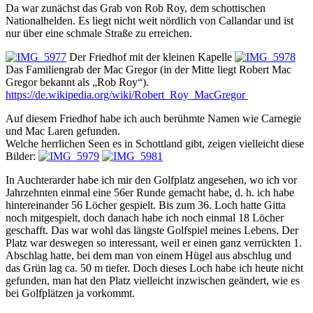
Da war zunächst das Grab von Rob Roy, dem schottischen
Nationalhelden. Es liegt nicht weit nördlich von Callandar und ist
nur über eine schmale Straße zu erreichen.
Der Friedhof mit der kleinen Kapelle
Das Familiengrab der Mac Gregor (in der Mitte liegt Robert Mac
Gregor bekannt als „Rob Roy“).
https://de.wikipedia.org/wiki/Robert_Roy_MacGregor
Auf diesem Friedhof habe ich auch berühmte Namen wie Carnegie
und Mac Laren gefunden.
Welche herrlichen Seen es in Schottland gibt, zeigen vielleicht diese
Bilder:
In Auchterarder habe ich mir den Golfplatz angesehen, wo ich vor
Jahrzehnten einmal eine 56er Runde gemacht habe, d. h. ich habe
hintereinander 56 Löcher gespielt. Bis zum 36. Loch hatte Gitta
noch mitgespielt, doch danach habe ich noch einmal 18 Löcher
geschafft. Das war wohl das längste Golfspiel meines Lebens. Der
Platz war deswegen so interessant, weil er einen ganz verrückten 1.
Abschlag hatte, bei dem man von einem Hügel aus abschlug und
das Grün lag ca. 50 m tiefer. Doch dieses Loch habe ich heute nicht
gefunden, man hat den Platz vielleicht inzwischen geändert, wie es
bei Golfplätzen ja vorkommt.