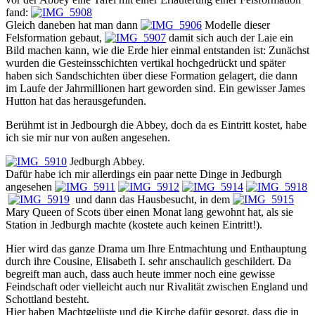
fand:
Gleich daneben hat man dann
Modelle dieser
Felsformation gebaut,
damit sich auch der Laie ein
Bild machen kann, wie die Erde hier einmal entstanden ist: Zunächst
wurden die Gesteinsschichten vertikal hochgedrückt und später
haben sich Sandschichten über diese Formation gelagert, die dann
im Laufe der Jahrmillionen hart geworden sind. Ein gewisser James
Hutton hat das herausgefunden.
Berühmt ist in Jedbourgh die Abbey, doch da es Eintritt kostet, habe
ich sie mir nur von außen angesehen.
Jedburgh Abbey.
Dafür habe ich mir allerdings ein paar nette Dinge in Jedburgh
angesehen
und dann das Hausbesucht, in dem
Mary Queen of Scots über einen Monat lang gewohnt hat, als sie
Station in Jedburgh machte (kostete auch keinen Eintritt!).
Hier wird das ganze Drama um Ihre Entmachtung und Enthauptung
durch ihre Cousine, Elisabeth I. sehr anschaulich geschildert. Da
begreift man auch, dass auch heute immer noch eine gewisse
Feindschaft oder vielleicht auch nur Rivalität zwischen England und
Schottland besteht.
Hier haben Machtgelüste und die Kirche dafür gesorgt, dass die in