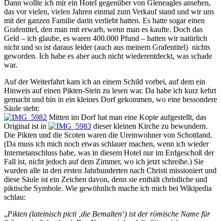
Dann wollte ich mir ein Hotel gegenüber von Gleneagles ansehen,
das vor vielen, vielen Jahren einmal zum Verkauf stand und wir uns
mit der ganzen Familie darin verliebt hatten. Es hatte sogar einen
Grafentitel, den man mit erwarb, wenn man es kaufte. Doch das
Geld – ich glaube, es waren 400.000 Pfund – hatten wir natürlich
nicht und so ist daraus leider (auch aus meinem Grafentitel) nichts
geworden. Ich habe es aber auch nicht wiederentdeckt, was schade
war.
Auf der Weiterfahrt kam ich an einem Schild vorbei, auf dem ein
Hinweis auf einen Pikten-Stein zu lesen war. Da habe ich kurz kehrt
gemacht und bin in ein kleines Dorf gekommen, wo eine bessondere
Säule steht:
Mitten im Dorf hat man eine Kopie aufgestellt, das
Original ist in
dieser kleinen Kirche zu bewundern.
Die Pikten und die Scoten waren die Ureinwohner von Schottland.
(Da muss ich mich noch etwas schlauer machen, wenn ich wieder
Internetanschluss habe, was in diesem Hotel nur im Erdgeschoß der
Fall ist, nicht jedoch auf dem Zimmer, wo ich jetzt schreibe.) Sie
wurden alle in den ersten Jahrhunderten nach Christi missioniert und
diese Säule ist ein Zeichen davon, denn sie enthält christliche und
piktische Symbole. Wie gewöhnlich mache ich mich bei Wikipedia
schlau:
„
Pikten (lateinisch picti ‚die Bemalten‘) ist der römische Name für