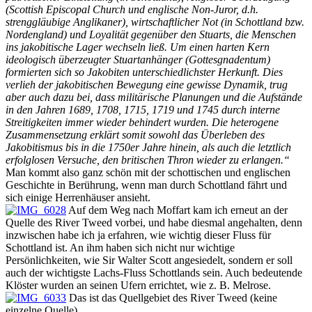
(Scottish Episcopal Church und englische Non-Juror, d.h.
strenggläubige Anglikaner), wirtschaftlicher Not (in Schottland bzw.
Nordengland) und Loyalität gegenüber den Stuarts, die Menschen
ins jakobitische Lager wechseln ließ. Um einen harten Kern
ideologisch überzeugter Stuartanhänger (Gottesgnadentum)
formierten sich so Jakobiten unterschiedlichster Herkunft. Dies
verlieh der jakobitischen Bewegung eine gewisse Dynamik, trug
aber auch dazu bei, dass militärische Planungen und die Aufstände
in den Jahren 1689, 1708, 1715, 1719 und 1745 durch interne
Streitigkeiten immer wieder behindert wurden. Die heterogene
Zusammensetzung erklärt somit sowohl das Überleben des
Jakobitismus bis in die 1750er Jahre hinein, als auch die letztlich
erfolglosen Versuche, den britischen Thron wieder zu erlangen.“
Man kommt also ganz schön mit der schottischen und englischen
Geschichte in Berührung, wenn man durch Schottland fährt und
sich einige Herrenhäuser ansieht.
Auf dem Weg nach Moffart kam ich erneut an der
Quelle des River Tweed vorbei, und habe diesmal angehalten, denn
inzwischen habe ich ja erfahren, wie wichtig dieser Fluss für
Schottland ist. An ihm haben sich nicht nur wichtige
Persönlichkeiten, wie Sir Walter Scott angesiedelt, sondern er soll
auch der wichtigste Lachs-Fluss Schottlands sein. Auch bedeutende
Klöster wurden an seinen Ufern errichtet, wie z. B. Melrose.
Das ist das Quellgebiet des River Tweed (keine
einzelne Quelle).