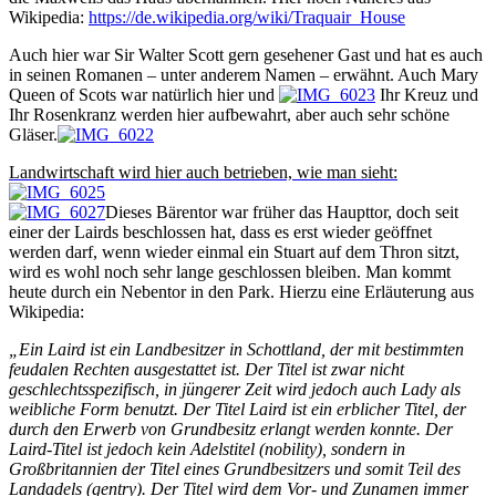
Wikipedia:
https://de.wikipedia.org/wiki/Traquair_House
Auch hier war Sir Walter Scott gern gesehener Gast und hat es auch
in seinen Romanen – unter anderem Namen – erwähnt. Auch Mary
Queen of Scots war natürlich hier und
Ihr Kreuz und
Ihr Rosenkranz werden hier aufbewahrt, aber auch sehr schöne
Gläser.
Landwirtschaft wird hier auch betrieben, wie man sieht:
Dieses Bärentor war früher das Haupttor, doch seit
einer der Lairds beschlossen hat, dass es erst wieder geöffnet
werden darf, wenn wieder einmal ein Stuart auf dem Thron sitzt,
wird es wohl noch sehr lange geschlossen bleiben. Man kommt
heute durch ein Nebentor in den Park. Hierzu eine Erläuterung aus
Wikipedia:
„Ein Laird ist ein Landbesitzer in Schottland, der mit bestimmten
feudalen Rechten ausgestattet ist. Der Titel ist zwar nicht
geschlechtsspezifisch, in jüngerer Zeit wird jedoch auch Lady als
weibliche Form benutzt. Der Titel Laird ist ein erblicher Titel, der
durch den Erwerb von Grundbesitz erlangt werden konnte. Der
Laird-Titel ist jedoch kein Adelstitel (nobility), sondern in
Großbritannien der Titel eines Grundbesitzers und somit Teil des
Landadels (gentry). Der Titel wird dem Vor- und Zunamen immer