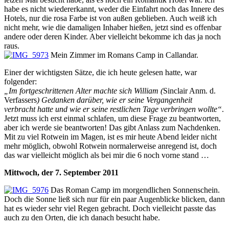
habe es nicht wiedererkannt, weder die Einfahrt noch das Innere des
Hotels, nur die rosa Farbe ist von außen geblieben. Auch weiß ich
nicht mehr, wie die damaligen Inhaber hießen, jetzt sind es offenbar
andere oder deren Kinder. Aber vielleicht bekomme ich das ja noch
raus.
Mein Zimmer im Romans Camp in Callandar.
Einer der wichtigsten Sätze, die ich heute gelesen hatte, war
folgender:
„Im fortgeschrittenen Alter machte sich William (
Sinclair Anm. d.
Verfassers
) Gedanken darüber, wie er seine Vergangenheit
verbracht hatte und wie er seine restlichen Tage verbringen wollte“
.
Jetzt muss ich erst einmal schlafen, um diese Frage zu beantworten,
aber ich werde sie beantworten! Das gibt Anlass zum Nachdenken.
Mit zu viel Rotwein im Magen, ist es mir heute Abend leider nicht
mehr möglich, obwohl Rotwein normalerweise anregend ist, doch
das war vielleicht möglich als bei mir die 6 noch vorne stand …
Mittwoch, der 7. September 2011
Das Roman Camp im morgendlichen Sonnenschein.
Doch die Sonne ließ sich nur für ein paar Augenblicke blicken, dann
hat es wieder sehr viel Regen gebracht. Doch vielleicht passte das
auch zu den Orten, die ich danach besucht habe.