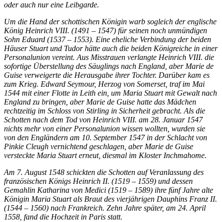
oder auch nur eine Leibgarde.
Um die Hand der schottischen Königin warb sogleich der englische
König Heinrich VIII. (1491 – 1547) für seinen noch unmündigen
Sohn Eduard (1537 – 1553). Eine eheliche Verbindung der beiden
Häuser Stuart und Tudor hätte auch die beiden Königreiche in einer
Personalunion vereint. Aus Misstrauen verlangte Heinrich VIII. die
sofortige Überstellung des Säuglings nach England, aber Marie de
Guise verweigerte die Herausgabe ihrer Tochter. Darüber kam es
zum Krieg. Edward Seymour, Herzog von Somerset, traf im Mai
1544 mit einer Flotte in Leith ein, um Maria Stuart mit Gewalt nach
England zu bringen, aber Marie de Guise hatte das Mädchen
rechtzeitig im Schloss von Stirling in Sicherheit gebracht. Als die
Schotten nach dem Tod von Heinrich VIII. am 28. Januar 1547
nichts mehr von einer Personalunion wissen wollten, wurden sie
von den Engländern am 10. September 1547 in der Schlacht von
Pinkie Cleugh vernichtend geschlagen, aber Marie de Guise
versteckte Maria Stuart erneut, diesmal im Kloster Inchmahome.
Am 7. August 1548 schickten die Schotten auf Veranlassung des
französischen Königs Heinrich II. (1519 – 1559) und dessen
Gemahlin Katharina von Medici (1519 – 1589) ihre fünf Jahre alte
Königin Maria Stuart als Braut des vierjährigen Dauphins Franz II.
(1544 – 1560) nach Frankreich. Zehn Jahre später, am 24. April
1558, fand die Hochzeit in Paris statt.