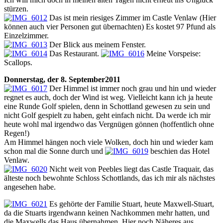
stürzen.
Das ist mein riesiges Zimmer im Castle Venlaw (Hier
können auch vier Personen gut übernachten) Es kostet 97 Pfund als
Einzelzimmer.
Der Blick aus meinem Fenster.
Das Restaurant.
Meine Vorspeise:
Scallops.
Donnerstag, der 8. September2011
Der Himmel ist immer noch grau und hin und wieder
regnet es auch, doch der Wind ist weg. Vielleicht kann ich ja heute
eine Runde Golf spielen, denn in Schottland gewesen zu sein und
nicht Golf gespielt zu haben, geht einfach nicht. Da werde ich mir
heute wohl mal irgendwo das Vergnügen gönnen (hoffentlich ohne
Regen!)
Am Himmel hängen noch viele Wolken, doch hin und wieder kam
schon mal die Sonne durch und
beschien das Hotel
Venlaw.
Nicht weit von Peebles liegt das Castle Traquair, das
älteste noch bewohnte Schloss Schottlands, das ich mir als nächstes
angesehen habe.
Es gehörte der Familie Stuart, heute Maxwell-Stuart,
da die Stuarts irgendwann keinen Nachkommen mehr hatten, und
die Maxwells das Haus übernahmen. Hier noch Näheres aus