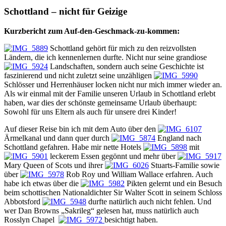
Schottland – nicht für Geizige
Kurzbericht zum Auf-den-Geschmack-zu-kommen:
Schottland gehört für mich zu den reizvollsten
Ländern, die ich kennenlernen durfte. Nicht nur seine grandiose
Landschaften, sondern auch seine Geschichte ist
faszinierend und nicht zuletzt seine unzähligen
Schlösser und Herrenhäuser locken nicht nur mich immer wieder an.
Als wir einmal mit der Familie unseren Urlaub in Schottland erlebt
haben, war dies der schönste gemeinsame Urlaub überhaupt:
Sowohl für uns Eltern als auch für unsere drei Kinder!
Auf dieser Reise bin ich mit dem Auto über den
Ärmelkanal und dann quer durch
England nach
Schottland gefahren. Habe mir nette Hotels
mit
leckerem Essen gegönnt und mehr über
Mary Queen of Scots und ihrer
Stuarts-Familie sowie
über
Rob Roy und William Wallace erfahren. Auch
habe ich etwas über die
Pikten gelernt und ein Besuch
beim schottischen Nationaldichter Sir Walter Scott in seinem Schloss
Abbotsford
durfte natürlich auch nicht fehlen. Und
wer Dan Browns „Sakrileg“ gelesen hat, muss natürlich auch
Rosslyn Chapel
besichtigt haben.