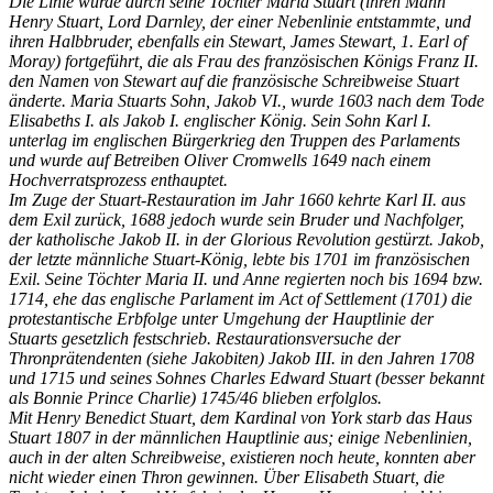
Die Linie wurde durch seine Tochter Maria Stuart (ihren Mann
Henry Stuart, Lord Darnley, der einer Nebenlinie entstammte, und
ihren Halbbruder, ebenfalls ein Stewart, James Stewart, 1. Earl of
Moray) fortgeführt, die als Frau des französischen Königs Franz II.
den Namen von Stewart auf die französische Schreibweise Stuart
änderte. Maria Stuarts Sohn, Jakob VI., wurde 1603 nach dem Tode
Elisabeths I. als Jakob I. englischer König. Sein Sohn Karl I.
unterlag im englischen Bürgerkrieg den Truppen des Parlaments
und wurde auf Betreiben Oliver Cromwells 1649 nach einem
Hochverratsprozess enthauptet.
Im Zuge der Stuart-Restauration im Jahr 1660 kehrte Karl II. aus
dem Exil zurück, 1688 jedoch wurde sein Bruder und Nachfolger,
der katholische Jakob II. in der Glorious Revolution gestürzt. Jakob,
der letzte männliche Stuart-König, lebte bis 1701 im französischen
Exil. Seine Töchter Maria II. und Anne regierten noch bis 1694 bzw.
1714, ehe das englische Parlament im Act of Settlement (1701) die
protestantische Erbfolge unter Umgehung der Hauptlinie der
Stuarts gesetzlich festschrieb. Restaurationsversuche der
Thronprätendenten (siehe Jakobiten) Jakob III. in den Jahren 1708
und 1715 und seines Sohnes Charles Edward Stuart (besser bekannt
als Bonnie Prince Charlie) 1745/46 blieben erfolglos.
Mit Henry Benedict Stuart, dem Kardinal von York starb das Haus
Stuart 1807 in der männlichen Hauptlinie aus; einige Nebenlinien,
auch in der alten Schreibweise, existieren noch heute, konnten aber
nicht wieder einen Thron gewinnen. Über Elisabeth Stuart, die