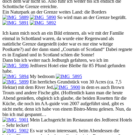
doch dem war nicht so. Also fuhr ich weiter bis ich endlich die
Schottische Grenze erreichte.
Ein Naturpark an der Grenze weites Land: die Borders
So wird man an der Grenze begrüßt.
Ich kann mich noch an ein Bild erinnern, als wir mit der Familie
einmal in Schottland waren, da wurde eine Regenwand als
natürliche Grenze dargestellt (oder war es nur eine witzige
Postkarte?) auf der dann stand „Courtain of Scotland“ Dabei regnete
es in England und in Scotland schien die Sonne!
Dann bin ich weiter nach Jedburgh gefahren, wo ich im
Jedforest Hotel eine Bleibe für 85 Pfund gefunden
habe.
My bedroom
Ein herrliches Grundstück von 30 Acres (ca. 7,5
Hektar) mit dem River Jed,
in dem es auch Brown
Trouts und andere Fische gibt. (Hoffentlich kann man die heute
Abend genießen, obgleich ich glaube, die beiden Rosetten für die
Küche, die noch im AA-guide von 2007 aufgeführt sind, gibt es
nicht mehr, denn ich habe von einem Bistro-Menu gelesen. Nun, da
bin ich mal gespannt…
Mein Lachsgericht im Restaurant des Jedforest Hotels
– Sehr lecker!
Es war schon interessant, beim Abendessen die