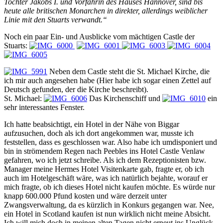
Tochter Jakobs I. und Vorfahrin des Hauses Hannover, sind bis
heute alle britischen Monarchen in direkter, allerdings weiblicher
Linie mit den Stuarts verwandt.“
Noch ein paar Ein- und Ausblicke vom mächtigen Castle der
Stuarts:
Neben dem Castle steht die St. Michael Kirche, die
ich mir auch angesehen habe (Hier habe ich sogar einen Zettel auf
Deutsch gefunden, der die Kirche beschreibt).
St. Michael:
Das Kirchenschiff und
ein
sehr interessantes Fenster.
Ich hatte beabsichtigt, ein Hotel in der Nähe von Biggar
aufzusuchen, doch als ich dort angekommen war, musste ich
feststellen, dass es geschlossen war. Also habe ich umdisponiert und
bin in strömendem Regen nach Peebles ins Hotel Castle Venlaw
gefahren, wo ich jetzt schreibe. Als ich dem Rezeptionisten bzw.
Manager meine Hermes Hotel Visitenkarte gab, fragte er, ob ich
auch im Hotelgeschäft wäre, was ich natürlich bejahte, worauf er
mich fragte, ob ich dieses Hotel nicht kaufen möchte. Es würde nur
knapp 600.000 Pfund kosten und wäre derzeit unter
Zwangsverwaltung, da es kürzlich in Konkurs gegangen war. Nee,
ein Hotel in Scotland kaufen ist nun wirklich nicht meine Absicht.
Ich will mich doch in meinen alten Tagen nicht erneut ins Unglück