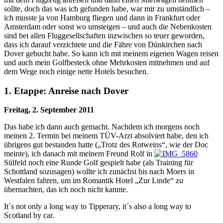
sollte, doch das was ich gefunden habe, war mir zu umständlich –
ich musste ja von Hamburg fliegen und dann in Frankfurt oder
Amsterdam oder sonst wo umsteigen – und auch die Nebenkosten
sind bei allen Fluggesellschaften inzwischen so teuer geworden,
dass ich darauf verzichtete und die Fähre von Dünkirchen nach
Dover gebucht habe. So kann ich mit meinem eigenen Wagen reisen
und auch mein Golfbesteck ohne Mehrkosten mitnehmen und auf
dem Wege noch einige nette Hotels besuchen.
1. Etappe: Anreise nach Dover
Freitag, 2. September 2011
Das habe ich dann auch gemacht. Nachdem ich morgens noch
meinen 2. Termin bei meinem TÜV-Arzt absolviert habe, den ich
übrigens gut bestanden hatte („Trotz des Rotweins“, wie der Doc
meinte), ich danach mit meinem Freund Rolf in
Sülfeld noch eine Runde Golf gespielt habe (als Training für
Schottland sozusagen) wollte ich zunächst bis nach Moers in
Westfalen fahren, um im Romantik Hotel „Zur Linde“ zu
übernachten, das ich noch nicht kannte.
It´s not only a long way to Tipperary, it´s also a long way to
Scotland by car.