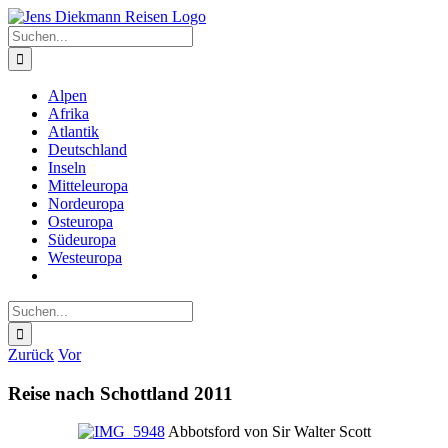
Zum
Inhalt
Suche
springen
nach:
Alpen
Afrika
Atlantik
Deutschland
Inseln
Mitteleuropa
Nordeuropa
Osteuropa
Südeuropa
Westeuropa
Suche
nach:
Zurück
Vor
Reise nach Schottland 2011
Abbotsford von Sir Walter Scott