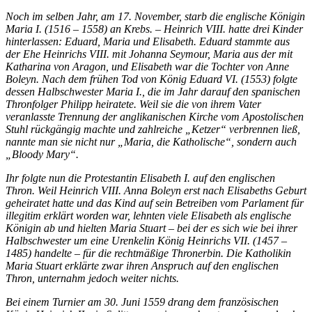
Noch im selben Jahr, am 17. November, starb die englische Königin
Maria I. (1516 – 1558) an Krebs. – Heinrich VIII. hatte drei Kinder
hinterlassen: Eduard, Maria und Elisabeth. Eduard stammte aus
der Ehe Heinrichs VIII. mit Johanna Seymour, Maria aus der mit
Katharina von Aragon, und Elisabeth war die Tochter von Anne
Boleyn. Nach dem frühen Tod von König Eduard VI. (1553) folgte
dessen Halbschwester Maria I., die im Jahr darauf den spanischen
Thronfolger Philipp heiratete. Weil sie die von ihrem Vater
veranlasste Trennung der anglikanischen Kirche vom Apostolischen
Stuhl rückgängig machte und zahlreiche „Ketzer“ verbrennen ließ,
nannte man sie nicht nur „Maria, die Katholische“, sondern auch
„Bloody Mary“.
Ihr folgte nun die Protestantin Elisabeth I. auf den englischen
Thron. Weil Heinrich VIII. Anna Boleyn erst nach Elisabeths Geburt
geheiratet hatte und das Kind auf sein Betreiben vom Parlament für
illegitim erklärt worden war, lehnten viele Elisabeth als englische
Königin ab und hielten Maria Stuart – bei der es sich wie bei ihrer
Halbschwester um eine Urenkelin König Heinrichs VII. (1457 –
1485) handelte – für die rechtmäßige Thronerbin. Die Katholikin
Maria Stuart erklärte zwar ihren Anspruch auf den englischen
Thron, unternahm jedoch weiter nichts.
Bei einem Turnier am 30. Juni 1559 drang dem französischen