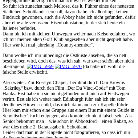
Regengardine aufzog. Doch danach war es wieder trocken.
So fuhr ich zunächst nach Melrose, das lt. Führer eines der nettesten
Städtchen Schottlands sein soll, davon habe ich allerdings keinen
Eindruck gewonnen, auch die Abbey habe ich nicht gefunden, dafür
aber eine alte verlassene Eisenbahnstation, in der sich heute ein
Italiener befindet.
Dann bin ich mit kleinen Umwegen weiter nach Kelso gefahren, wo
ich mir meinen alten Golf-Klub angesehen aber nicht gespielt habe.
Hier war ich mal jahrelang „Country-member“.
Dann wollte ich mir unbedingt die Ostküste ansehen, die so nett
beschrieben wird, doch das, was ich sah, war zwar schön aber nicht
überragend:
(da habe ich wohl die
falsche Stelle erwischt).
Also weiter: Zur Rosslyn Chapel, berühmt durch Dan Browns
„Sakrileg“ bzw. durch den Film „Der Da Vinci-Code“ mit Tom
Hanks. Erst habe ich sie nicht gefunden und mich auf Feldwegen
verirrt. Erst als ich weiter nach Edinburgh fuhr, sah ich ein sehr
deutliches Hinweisschild, das mich dann auch zur Kapelle führte.
Hier kam mir schon eine Gruppe aus einem Bus mit einem Guide in
Schottischer Tracht entgegen, also konnte ich nicht falsch sein. Als
Senior bekommt man – wie schon in Abbotsford – einen Rabatt, so
war dies meine 2. Barausgabe in Schottland.
Leider darf man in der Kapelle nicht fotografieren, so dass ich nur
Außenaufnahmen machen konnte.