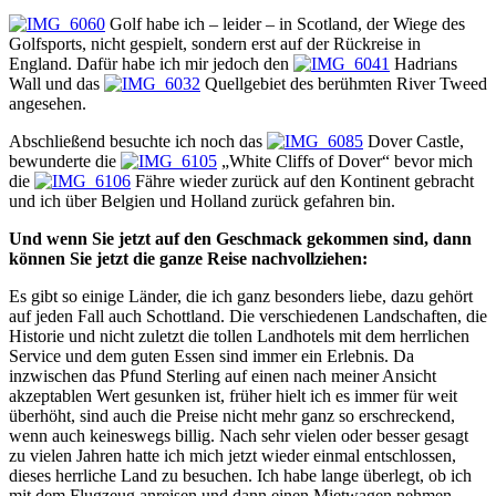
Golf habe ich – leider – in Scotland, der Wiege des
Golfsports, nicht gespielt, sondern erst auf der Rückreise in
England. Dafür habe ich mir jedoch den
Hadrians
Wall und das
Quellgebiet des berühmten River Tweed
angesehen.
Abschließend besuchte ich noch das
Dover Castle,
bewunderte die
„White Cliffs of Dover“ bevor mich
die
Fähre wieder zurück auf den Kontinent gebracht
und ich über Belgien und Holland zurück gefahren bin.
Und wenn Sie jetzt auf den Geschmack gekommen sind, dann
können Sie jetzt die ganze Reise nachvollziehen:
Es gibt so einige Länder, die ich ganz besonders liebe, dazu gehört
auf jeden Fall auch Schottland. Die verschiedenen Landschaften, die
Historie und nicht zuletzt die tollen Landhotels mit dem herrlichen
Service und dem guten Essen sind immer ein Erlebnis. Da
inzwischen das Pfund Sterling auf einen nach meiner Ansicht
akzeptablen Wert gesunken ist, früher hielt ich es immer für weit
überhöht, sind auch die Preise nicht mehr ganz so erschreckend,
wenn auch keineswegs billig. Nach sehr vielen oder besser gesagt
zu vielen Jahren hatte ich mich jetzt wieder einmal entschlossen,
dieses herrliche Land zu besuchen. Ich habe lange überlegt, ob ich
mit dem Flugzeug anreisen und dann einen Mietwagen nehmen