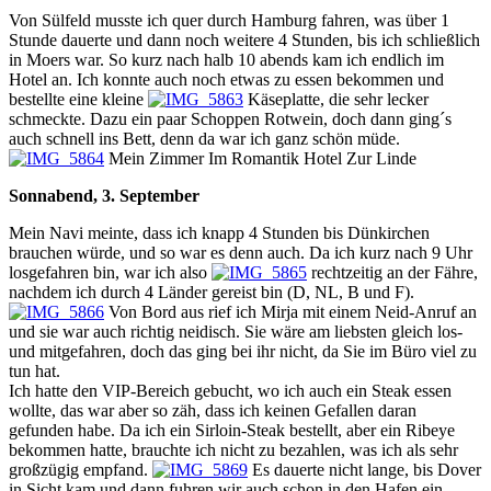
Von Sülfeld musste ich quer durch Hamburg fahren, was über 1
Stunde dauerte und dann noch weitere 4 Stunden, bis ich schließlich
in Moers war. So kurz nach halb 10 abends kam ich endlich im
Hotel an. Ich konnte auch noch etwas zu essen bekommen und
bestellte eine kleine
Käseplatte, die sehr lecker
schmeckte. Dazu ein paar Schoppen Rotwein, doch dann ging´s
auch schnell ins Bett, denn da war ich ganz schön müde.
Mein Zimmer Im Romantik Hotel Zur Linde
Sonnabend, 3. September
Mein Navi meinte, dass ich knapp 4 Stunden bis Dünkirchen
brauchen würde, und so war es denn auch. Da ich kurz nach 9 Uhr
losgefahren bin, war ich also
rechtzeitig an der Fähre,
nachdem ich durch 4 Länder gereist bin (D, NL, B und F).
Von Bord aus rief ich Mirja mit einem Neid-Anruf an
und sie war auch richtig neidisch. Sie wäre am liebsten gleich los-
und mitgefahren, doch das ging bei ihr nicht, da Sie im Büro viel zu
tun hat.
Ich hatte den VIP-Bereich gebucht, wo ich auch ein Steak essen
wollte, das war aber so zäh, dass ich keinen Gefallen daran
gefunden habe. Da ich ein Sirloin-Steak bestellt, aber ein Ribeye
bekommen hatte, brauchte ich nicht zu bezahlen, was ich als sehr
großzügig empfand.
Es dauerte nicht lange, bis Dover
in Sicht kam und dann fuhren wir auch schon in den Hafen ein.