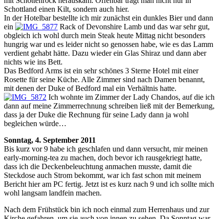
mit Schottenrock herauskam. Offenbar trägt man nicht nur in
Schottland einen Kilt, sondern auch hier.
In der Hotelbar bestellte ich mir zunächst ein dunkles Bier und dann
ein
Rack of Devonshire Lamb und das war sehr gut,
obgleich ich wohl durch mein Steak heute Mittag nicht besonders
hungrig war und es leider nicht so genossen habe, wie es das Lamm
verdient gehabt hätte. Dazu wieder ein Glas Shiraz und dann aber
nichts wie ins Bett.
Das Bedford Arms ist ein sehr schönes 3 Sterne Hotel mit einer
Rosette für seine Küche. Alle Zimmer sind nach Damen benannt,
mit denen der Duke of Bedford mal ein Verhältnis hatte.
Ich wohnte im Zimmer der Lady Chandos, auf die ich
dann auf meine Zimmerrechnung schreiben ließ mit der Bemerkung,
dass ja der Duke die Rechnung für seine Lady dann ja wohl
begleichen würde…
Sonntag, 4. September 2011
Bis kurz vor 9 habe ich geschlafen und dann versucht, mir meinen
early-morning-tea zu machen, doch bevor ich rausgekriegt hatte,
dass ich die Deckenbeleuchtung anmachen musste, damit die
Steckdose auch Strom bekommt, war ich fast schon mit meinem
Bericht hier am PC fertig. Jetzt ist es kurz nach 9 und ich sollte mich
wohl langsam landfein machen.
Nach dem Frühstück bin ich noch einmal zum Herrenhaus und zur
Kirche gefahren, um sie auch von innen zu sehen. Da Sonntag war,