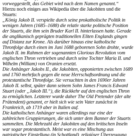
vorweggestellt, das Gebiet wird nach dem Namen genannt.“
Hierzu noch einiges aus Wikipedia über die Jakobiten und die
Stuarts:
„König Jakob II. verspielte durch seine prokatholische Politik in
wenigen Jahren (1685–1688) die relativ starke politische Position
der Stuarts, die ihm sein Bruder Karl II. hinterlassen hatte. Gerade
die anglikanisch geprägten traditionellen Eliten Englands gingen
auf Distanz zur Krone. Als darüber hinaus eine katholische
Thronfolge durch einen im Juni 1688 geborenen Sohn drohte, wurde
Jakob II. im Rahmen der sogenannten Glorious Revolution vom
englischen Thron vertrieben und durch seine Tochter Maria II. und
Wilhelm (William) von Oranien ersetzt.
Die Anhänger Jakobs II., die Jakobiten, opponierten zwischen 1689
und 1760 mehrfach gegen die neue Herrschaftsordnung und die
protestantische Thronfolge. Sie versuchten in den 1690er Jahren
Jakob II. selbst, später dann seinem Sohn James Francis Edward
Stuart (oder „Jakob III.“), die Rückkehr auf den englischen Thron
zu ermöglichen. Letzterer wurde daher The Old Pretender (der alte
Prätendent) genannt, er hielt sich wie sein Vater zunächst in
Frankreich, ab 1719 aber in Italien auf.
Die katholischen Anhänger waren allerdings nur eine der
zahlreichen Gruppierungen, die sich unter dem Banner der Stuarts
sammelten. Die Mehrzahl der Jakobiten auf den britischen Inseln
war sogar protestantisch. Meist war es eine Mischung aus
patriotischer Einstellung (in Schottland), religiöser Überzeugung