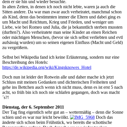
dem er sie hin und wieder besuchte.
In alten Zeiten, in denen ich noch nicht lebte, waren ja auch die
Sitten andere. Da war man zwar auch verheiratet, manchmal schon
als Kind, denn das bestimmten immer die Eltern und dabei ging es
um Macht und Reichtum, Krieg und Frieden, und weniger um
Liebe, wie bei Romeo und Julia, die ja bekanntlich sterben mussten
(durften?). Also verheiratete man seine Kinder an einen Reichen
oder mächtigen Menschen, (bevor sie sich selbst verliebten und evtl
aufsässig wurden) um so seinen eigenen Einfluss (Macht und Geld)
zu vergrößern.
Selbst bei Wikipedia fand ich keine Erläuterung, sondern nur eine
Beschreibung des Hotels:
https://de.wikipedia.org/wiki/Kingsknowes_Hotel
Doch nun ist leider der Rotwein alle und daher mache ich jetzt
Schluss mit meinen Gedanken und dichterischen Freiheiten und
gehe ins Bettchen auch wenn ich nicht muss, denn es ist erst 5 nach
acht, so früh bin ich noch nie schlafen gegangen, doch was macht
´s?!
Dienstag, der 6. September 2011
Der Tag fing eigentlich sehr gut an – wettermäßig – denn die Sonne
schien und es war nur leicht bewölkt.
Doch das
änderte sich schon beim Frühstück, wo bereits die schottische