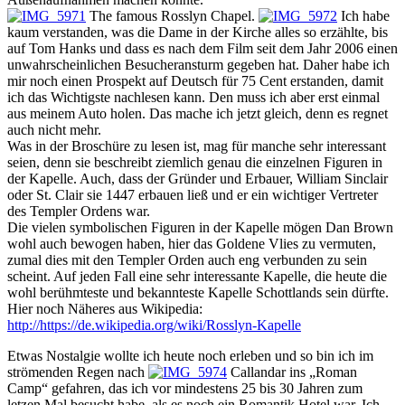
The famous Rosslyn Chapel.
Ich habe
kaum verstanden, was die Dame in der Kirche alles so erzählte, bis
auf Tom Hanks und dass es nach dem Film seit dem Jahr 2006 einen
unwahrscheinlichen Besucheransturm gegeben hat. Daher habe ich
mir noch einen Prospekt auf Deutsch für 75 Cent erstanden, damit
ich das Wichtigste nachlesen kann. Den muss ich aber erst einmal
aus meinem Auto holen. Das mache ich jetzt gleich, denn es regnet
auch nicht mehr.
Was in der Broschüre zu lesen ist, mag für manche sehr interessant
seien, denn sie beschreibt ziemlich genau die einzelnen Figuren in
der Kapelle. Auch, dass der Gründer und Erbauer, William Sinclair
oder St. Clair sie 1447 erbauen ließ und er ein wichtiger Vertreter
des Templer Ordens war.
Die vielen symbolischen Figuren in der Kapelle mögen Dan Brown
wohl auch bewogen haben, hier das Goldene Vlies zu vermuten,
zumal dies mit den Templer Orden auch eng verbunden zu sein
scheint. Auf jeden Fall eine sehr interessante Kapelle, die heute die
wohl berühmteste und bekannteste Kapelle Schottlands sein dürfte.
Hier noch Näheres aus Wikipedia:
http://https://de.wikipedia.org/wiki/Rosslyn-Kapelle
Etwas Nostalgie wollte ich heute noch erleben und so bin ich im
strömenden Regen nach
Callandar ins „Roman
Camp“ gefahren, das ich vor mindestens 25 bis 30 Jahren zum
letzen Mal besucht habe, als es noch ein Romantik Hotel war. Ich