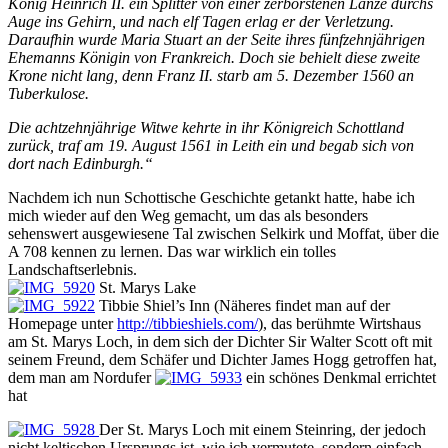
König Heinrich II. ein Splitter von einer zerborstenen Lanze durchs
Auge ins Gehirn, und nach elf Tagen erlag er der Verletzung.
Daraufhin wurde Maria Stuart an der Seite ihres fünfzehnjährigen
Ehemanns Königin von Frankreich. Doch sie behielt diese zweite
Krone nicht lang, denn Franz II. starb am 5. Dezember 1560 an
Tuberkulose.
Die achtzehnjährige Witwe kehrte in ihr Königreich Schottland
zurück, traf am 19. August 1561 in Leith ein und begab sich von
dort nach Edinburgh.“
Nachdem ich nun Schottische Geschichte getankt hatte, habe ich
mich wieder auf den Weg gemacht, um das als besonders
sehenswert ausgewiesene Tal zwischen Selkirk und Moffat, über die
A 708 kennen zu lernen. Das war wirklich ein tolles
Landschaftserlebnis.
St. Marys Lake
Tibbie Shiel’s Inn (Näheres findet man auf der
Homepage unter
http://tibbieshiels.com/
), das berühmte Wirtshaus
am St. Marys Loch, in dem sich der Dichter Sir Walter Scott oft mit
seinem Freund, dem Schäfer und Dichter James Hogg getroffen hat,
dem man am Nordufer
ein schönes Denkmal errichtet
hat
Der St. Marys Loch mit einem Steinring, der jedoch
nicht keltischen Ursprungs ist, wie ich vermutete, sondern einfach