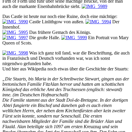
Firth of Forth und fuhr über seine mächtige Brücke, von der man
auch die markante Eisenbahnbrücke sieht.
Das Castle ist heute nur noch eine Ruine, doch eine mächtige:
Castle Linlithgow von außen.
Der
Innenhof.
Das frühere Gemach des Königs.
Die große Halle.
Ein Portrait von Mary
Queen of Scots.
Was ich ganz toll fand, war die Beschriftung, die auch
in Französisch und Deutsch vorhanden war, was ich sonst
nirgendwo gefunden habe.
Und hier aus Wikipedia noch etwas über die Geschichte der Stuarts:
„Die Stuarts, bis Maria in der Schreibweise Stewart, gingen aus der
bretonischen Familie FitzAlan hervor und hatten am schottischen
Königshof das erbliche Amt des Truchsessen (englisch: steward)
inne. (im Deutschen Hofmarschall)
Die Familie stammt aus der Stadt Dol-de-Bretagne. In der dortigen
Abtei fungierte ein Bischof und daneben gab es auch einen
weltlichen Herrn, der neben dem Kirchenfürsten aber kein zweiter
Fürst sein konnte, sondern nur Seneschall. Die ersten
nachweisbaren Mitglieder der Familie sind die Brüder Alan und
Flaald. Alan beteiligte sich 1097 am ersten Kreuzzug und sein
Bruder übernahm das Amt des Seneschall von ihm. Der Sohn von