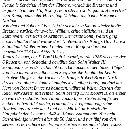
Flaald le Sénéchal, Alan der Jüngere, verließ die Bretagne und
begab sich an den Hof König Heinrichs I. von England. Alan erhielt
vom König neben der Herrschaft Mileham auch eine Baronie in
Norfolk.
Von den drei Söhnen Alans kehrte der älteste Simon wieder in die
Bretagne zurück, der zweite, William, erhielt Mileham und ist
Stammvater der Earls of Arundel. Der dritte Sohn, Walter, ging
nach Schottland und wurde dort 1. Steward des Königs David I. von
Schottland. Walter erhielt Ländereien in Renfrewshire und
begründete 1163 die Abtei Paisley.
James Stewart, der 5. Lord High Steward, wurde 1286 als einer der
6 Regenten von Schottland gewählt. Sein Sohn Walter III.
kommandierte in der Schlacht von Bannockburn den linken Flügel
und trug damit wesentlich zum Sieg über die Engländer bei. Er
heiratete Marjorie, die Tochter des Königs Robert Bruce. Nach
dessen Tod pilgerte James Douglas ins Heilige Land, um dort das
Herz von Robert Bruce zu bestatten, während Walter Stewart das
Reich verwaltete. Mit seinem Sohn bestieg 1371 Robert II. als erster
Stewart den schottischen Thron. Jakob I., sein Sohn kämpfte den
einheimischen Adel nieder, ermordete z.T. eigenhändig seine
Rivalen und ordnete das Land neu. Mit Jakob V. starb die
Hauptlinie der Stewarts 1542 im Mannesstamm aus. Nur acht
Stewartkönige wurden älter als 50 Jahre, und nur fünf von den
siebzehn Herrschern der Familie starben eines natürlichen Todes.