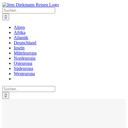
Zum
Inhalt
Suche
springen
nach:
Alpen
Afrika
Atlantik
Deutschland
Inseln
Mitteleuropa
Nordeuropa
Osteuropa
Südeuropa
Westeuropa
Suche
nach: