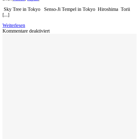
Sky Tree in Tokyo Senso-Ji Tempel in Tokyo Hiroshima Torii
[...]
Weiterlesen
für
Kommentare deaktiviert
Kommen
Sie
mit
nach
Japan
2015