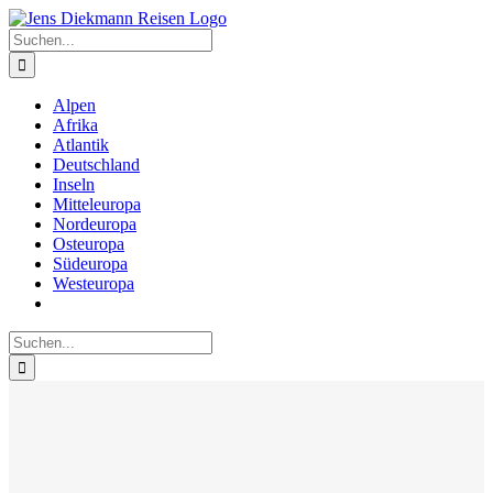
Zum
Inhalt
Suche
springen
nach:
Alpen
Afrika
Atlantik
Deutschland
Inseln
Mitteleuropa
Nordeuropa
Osteuropa
Südeuropa
Westeuropa
Suche
nach: